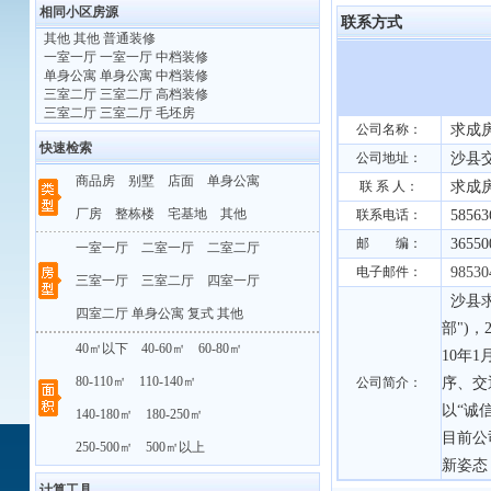
相同小区房源
联系方式
·
其他 其他 普通装修
·
一室一厅 一室一厅 中档装修
·
单身公寓 单身公寓 中档装修
·
三室二厅 三室二厅 高档装修
·
三室二厅 三室二厅 毛坯房
公司名称：
求成
快速检索
公司地址：
沙县交
商品房
别墅
店面
单身公寓
联 系 人：
求成
厂房
整栋楼
宅基地
其他
联系电话：
58563
邮 编：
36550
一室一厅
二室一厅
二室二厅
电子邮件：
98530
三室一厅
三室二厅
四室一厅
沙县求
四室二厅
单身公寓
复式
其他
部")
40㎡以下
40-60㎡
60-80㎡
10年
80-110㎡
110-140㎡
公司简介：
序、交
以“诚
140-180㎡
180-250㎡
目前公
250-500㎡
500㎡以上
新姿态
计算工具