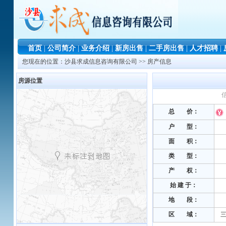
首页
|
公司简介
|
业务介绍
|
新房出售
|
二手房出售
|
人才招聘
|
您现在的位置：
沙县求成信息咨询有限公司
>> 房产信息
房源位置
信
总 价：
户 型：
面 积：
类 型：
产 权：
始 建 于
：
地 段
：
区 域：
三明