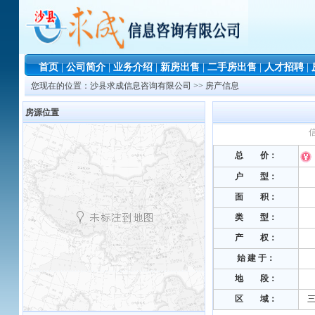
首页
|
公司简介
|
业务介绍
|
新房出售
|
二手房出售
|
人才招聘
|
您现在的位置：
沙县求成信息咨询有限公司
>> 房产信息
房源位置
信
总 价：
户 型：
面 积：
类 型：
产 权：
始 建 于
：
地 段
：
区 域：
三明