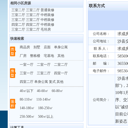
相同小区房源
联系方式
·
三室二厅 三室二厅 普通装修
·
三室二厅 三室二厅 中档装修
·
三室二厅 三室二厅 中档装修
·
四室二厅 四室二厅 中档装修
·
三室二厅 三室二厅 毛坯房
公司名称：
求成
快速检索
公司地址：
沙县交
商品房
别墅
店面
单身公寓
联 系 人：
求成
厂房
整栋楼
宅基地
其他
联系电话：
58569
邮 编：
36550
一室一厅
二室一厅
二室二厅
电子邮件：
98530
三室一厅
三室二厅
四室一厅
沙县求
四室二厅
单身公寓
复式
其他
部")
40㎡以下
40-60㎡
60-80㎡
10年
80-110㎡
110-140㎡
公司简介：
序、交
以“诚
140-180㎡
180-250㎡
目前公
250-500㎡
500㎡以上
新姿态
计算工具