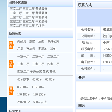
相同小区房源
联系方式
·
三室二厅 三室二厅 普通装修
·
三室二厅 三室二厅 普通装修
·
三室二厅 三室二厅 中档装修
·
三室二厅 三室二厅 中档装修
·
三室二厅 三室二厅 毛坯房
公司名称：
求成信
快速检索
公司地址：
铁门劳
商品房
别墅
店面
单身公寓
联 系 人：
小蒋
厂房
整栋楼
宅基地
其他
联系电话：
58569
邮 编：
36550
一室一厅
二室一厅
二室二厅
电子邮件：
13035
三室一厅
三室二厅
四室一厅
公司简介：
.
四室二厅
单身公寓
复式
其他
备注
40㎡以下
40-60㎡
60-80㎡
80-110㎡
110-140㎡
140-180㎡
180-250㎡
是否欢迎中介：中介请
250-500㎡
500㎡以上
图片
计算工具