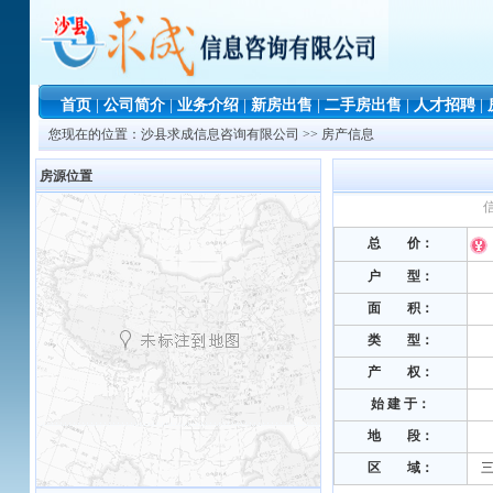
首页
|
公司简介
|
业务介绍
|
新房出售
|
二手房出售
|
人才招聘
|
您现在的位置：
沙县求成信息咨询有限公司
>> 房产信息
房源位置
信
总 价：
户 型：
面 积：
类 型：
产 权：
始 建 于
：
地 段
：
区 域：
三明