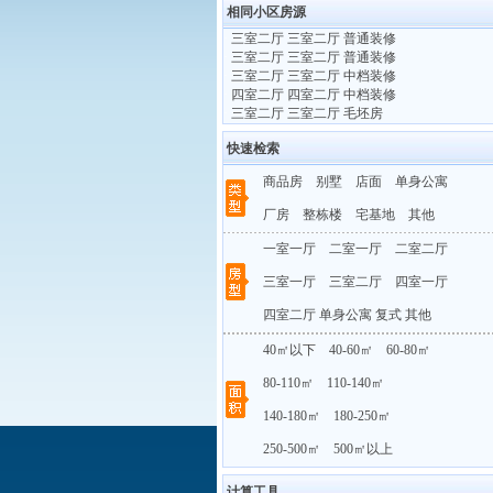
相同小区房源
·
三室二厅 三室二厅 普通装修
·
三室二厅 三室二厅 普通装修
·
三室二厅 三室二厅 中档装修
·
四室二厅 四室二厅 中档装修
·
三室二厅 三室二厅 毛坯房
快速检索
商品房
别墅
店面
单身公寓
厂房
整栋楼
宅基地
其他
一室一厅
二室一厅
二室二厅
三室一厅
三室二厅
四室一厅
四室二厅
单身公寓
复式
其他
40㎡以下
40-60㎡
60-80㎡
80-110㎡
110-140㎡
140-180㎡
180-250㎡
250-500㎡
500㎡以上
计算工具