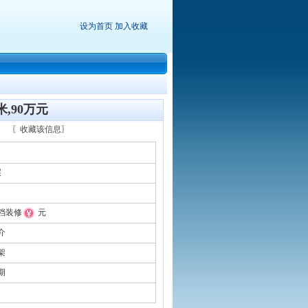
设为首页
加入收藏
米,90万元
12
〖收藏该信息〗
层
㎡
档装修
元
介
架
期