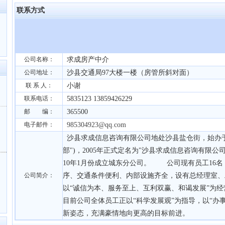
联系方式
公司名称：
求成房产中介
公司地址：
沙县交通局97大楼一楼（房管所斜对面）
联 系 人：
小谢
联系电话：
5835123 13859426229
邮 编：
365500
电子邮件：
985304923@qq.com
沙县求成信息咨询有限公司地处沙县盐仓街，始办于1
部")，2005年正式定名为"沙县求成信息咨询有限公司
10年1月份成立城东分公司。 公司现有员工16名
公司简介：
序、交通条件便利、内部设施齐全，设有总经理室、
以“诚信为本、服务至上、互利双赢、和谒发展”为
目前公司全体员工正以“科学发展观”为指导，以“办
新姿态，充满豪情地向更高的目标前进。