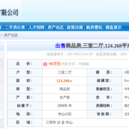
售
|
二手房出售
|
人才招聘
|
房产动态
|
政策法规
|
购房需知
|
楼盘展示
>> 房产信息
出售
商品房,三室二厅,124.268平
信息发布于：2011/9/8 15:41:50 信息浏览次数：24
总 价：
90万元
付款方式：可按揭
户 型：
三室二厅
楼 层：
4
面 积：
124.268
储 藏 室：
8
㎡
类 型：
商品房
装修状况：
中
产 权：
全产权
发 布：
中
始 建 于
：
2008年 年
房屋结构：
框
地 段
：
华山小区
有 效 期：
过
区 域：
三明市 沙 县 华山